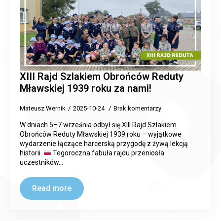
XIII Rajd Szlakiem Obrońców Reduty
Mławskiej 1939 roku za nami!
Mateusz Wernik
2025-10-24
Brak komentarzy
W dniach 5–7 września odbył się XIII Rajd Szlakiem
Obrońców Reduty Mławskiej 1939 roku – wyjątkowe
wydarzenie łączące harcerską przygodę z żywą lekcją
historii.
Tegoroczna fabuła rajdu przeniosła
uczestników…
Read more