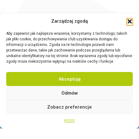
Zarządzaj zgodą
Aby zapewnić jak najlepsze wrażenia, korzystamy z technologii, takich
jak pliki cookie, do przechowywania i/lub uzyskiwania dostępu do
informacji o urządzeniu. Zgoda na te technologie pozwoli nam
przetwarzać dane, takie jak zachowanie podczas przeglądania lub
unikalne identyfikatory na tej stronie. Brak wyrażenia zgody lub wycofanie
zgody może niekorzystnie wpłynąć na niektóre cechy i funkcje.
Akceptuję
Odmów
Zobacz preferencje
Otw
WSPÓLNIE DLA HARCERSKIEJ MISJI
Twoje wsparcie, nasza
RODO
siła!