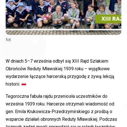
fot.
W dniach 5–7 września odbył się XIII Rajd Szlakiem
Obrońców Reduty Mławskiej 1939 roku – wyjątkowe
wydarzenie łączące harcerską przygodę z żywą lekcją
historii.
Tegoroczna fabuła rajdu przeniosła uczestników do
września 1939 roku. Harcerze otrzymali wiadomość od
gen. Emila Krukowicza-Przedrzymirskiego z prośbą o
wsparcie działań obronnych Reduty Mławskiej. Podczas
licznych zadań mogli sprawdzić się w rolach łączników,