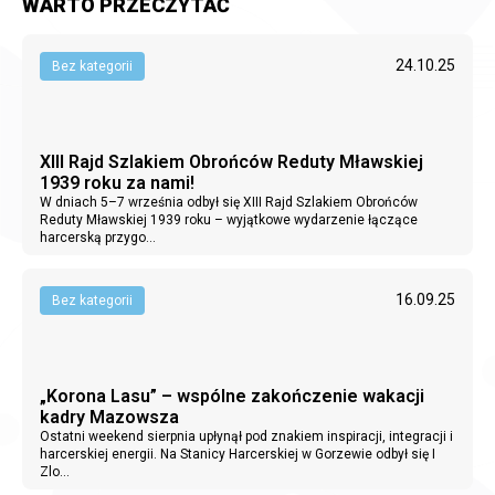
WARTO PRZECZYTAĆ
24.10.25
Bez kategorii
XIII Rajd Szlakiem Obrońców Reduty Mławskiej
1939 roku za nami!
W dniach 5–7 września odbył się XIII Rajd Szlakiem Obrońców
Reduty Mławskiej 1939 roku – wyjątkowe wydarzenie łączące
harcerską przygo...
16.09.25
Bez kategorii
„Korona Lasu” – wspólne zakończenie wakacji
kadry Mazowsza
Ostatni weekend sierpnia upłynął pod znakiem inspiracji, integracji i
harcerskiej energii. Na Stanicy Harcerskiej w Gorzewie odbył się I
Zlo...