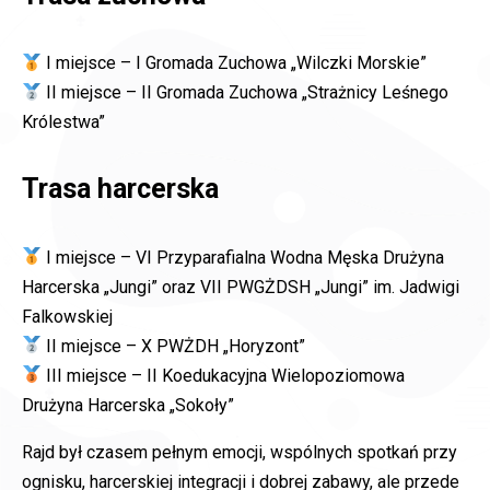
I miejsce – I Gromada Zuchowa „Wilczki Morskie”
II miejsce – II Gromada Zuchowa „Strażnicy Leśnego
Królestwa”
Trasa harcerska
I miejsce – VI Przyparafialna Wodna Męska Drużyna
Harcerska „Jungi” oraz VII PWGŻDSH „Jungi” im. Jadwigi
Falkowskiej
II miejsce – X PWŻDH „Horyzont”
III miejsce – II Koedukacyjna Wielopoziomowa
Drużyna Harcerska „Sokoły”
Rajd był czasem pełnym emocji, wspólnych spotkań przy
ognisku, harcerskiej integracji i dobrej zabawy, ale przede